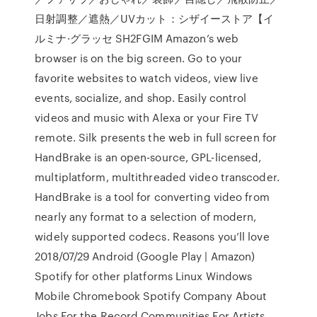
日射調整／遮熱／UVカット：シザイーストア【イ
ルミナ·グラッセ SH2FGIM Amazon’s web
browser is on the big screen. Go to your
favorite websites to watch videos, view live
events, socialize, and shop. Easily control
videos and music with Alexa or your Fire TV
remote. Silk presents the web in full screen for
HandBrake is an open-source, GPL-licensed,
multiplatform, multithreaded video transcoder.
HandBrake is a tool for converting video from
nearly any format to a selection of modern,
widely supported codecs. Reasons you’ll love
2018/07/29 Android (Google Play | Amazon)
Spotify for other platforms Linux Windows
Mobile Chromebook Spotify Company About
Jobs For the Record Communities For Artists