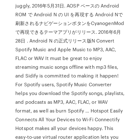
juggly, 2016年5月31日. AOSP ベースの Android
ROM で Android N の UI を再現する Android Nで
刷新されるナビゲーションボタンをCyanogenMod
で再現できるテーマアプリがリリース. 2016年6月
28日 . Android N の正式リリース版N Convert
Spotify Music and Apple Music to MP3, AAC,
FLAC or WAV It must be great to enjoy
streaming music songs offline with mp3 files,
and Sidify is committed to making it happen!
For Spotify users, Spotify Music Converter
helps you download the Spotify songs, playlists,
and podcasts as MP3, AAC, FLAC, or WAV
format, as well as burn Spotify … Hotspot Easily
Connects All Your Devices to Wi-Fi Connectify
Hotspot makes all your devices happy. This
easy-to-use virtual router application lets you