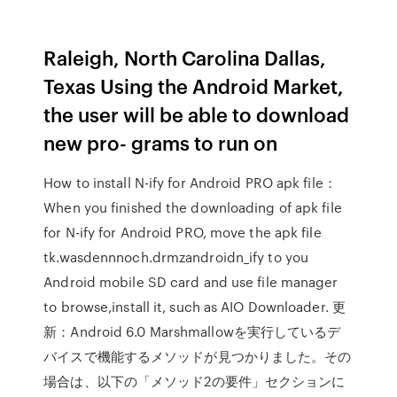
Raleigh, North Carolina Dallas,
Texas Using the Android Market,
the user will be able to download
new pro- grams to run on
How to install N-ify for Android PRO apk file：
When you finished the downloading of apk file
for N-ify for Android PRO, move the apk file
tk.wasdennnoch.drmzandroidn_ify to you
Android mobile SD card and use file manager
to browse,install it, such as AIO Downloader. 更
新：Android 6.0 Marshmallowを実行しているデ
バイスで機能するメソッドが見つかりました。その
場合は、以下の「メソッド2の要件」セクションに