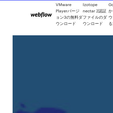
VMware
Izotope
Go
Playerバージ
nectar 2認証
か
ョン3の無料ダ
ファイルのダ
ウ
ウンロード
ウンロード
る