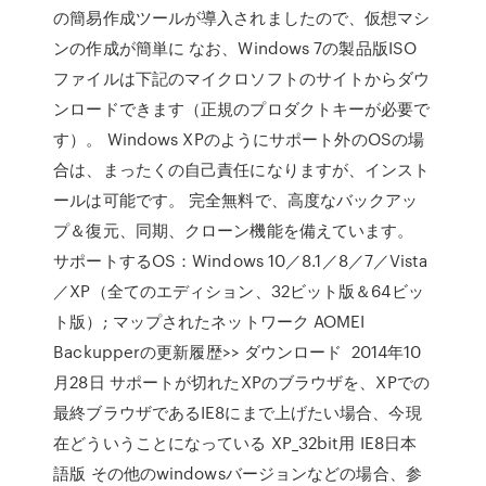
の簡易作成ツールが導入されましたので、仮想マシ
ンの作成が簡単に なお、Windows 7の製品版ISO
ファイルは下記のマイクロソフトのサイトからダウ
ンロードできます（正規のプロダクトキーが必要で
す）。 Windows XPのようにサポート外のOSの場
合は、まったくの自己責任になりますが、インスト
ールは可能です。 完全無料で、高度なバックアッ
プ＆復元、同期、クローン機能を備えています。
サポートするOS：Windows 10／8.1／8／7／Vista
／XP（全てのエディション、32ビット版＆64ビッ
ト版）; マップされたネットワーク AOMEI
Backupperの更新履歴>> ダウンロード 2014年10
月28日 サポートが切れたXPのブラウザを、XPでの
最終ブラウザであるIE8にまで上げたい場合、今現
在どういうことになっている XP_32bit用 IE8日本
語版 その他のwindowsバージョンなどの場合、参